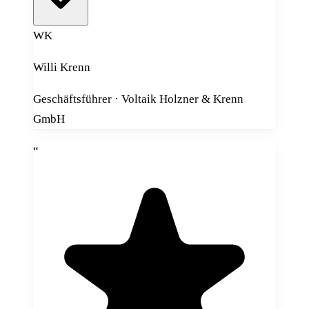
entwickelte praxisnahe Ideen zur
WK
besseren Kundenkommunikation und
unterstützt uns bei der Optimierung
Willi Krenn
unseres Trackings. Besonders
Geschäftsführer · Voltaik Holzner & Krenn
schätzen wir seine schnelle
GmbH
Reaktionszeit, die verständliche und
professionelle Beratung sowie seine
“
hands-on Mentalität. Genau so stellt
man sich einen verlässlichen Partner
vor! Absolute Empfehlung für alle,
die kompetente Hilfe im Online-
Marketing suchen.