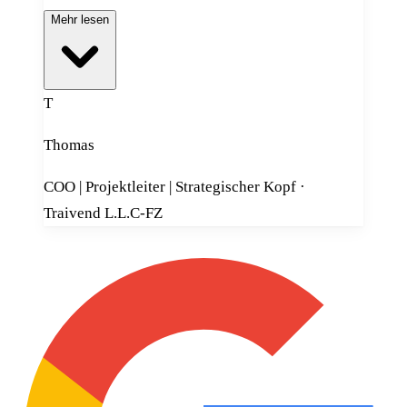
Arbeitsweise und ein sehr
Mehr lesen
strukturiertes Vorgehen. Ich freue
mich auf die weitere Zusammenarbeit
und kann ihn absolut
T
weiterempfehlen.
Thomas
COO | Projektleiter | Strategischer Kopf ·
Traivend L.L.C-FZ